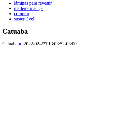
lâminas para revestir
madeira maciça
comprar
sustentável
Catuaba
Catuaba
brn
2022-02-22T13:03:52-03:00