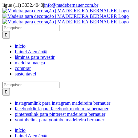
Ir
ligue (11) 3032.4040
|
info@madebernauer.com.br
para
WhatsApp
Instagram
Facebook
Pinterest
LinkedIn
o
conteúdo
Buscar
resultados
para:
início
Painel Alemão®
lâminas para revestir
madeira maciça
comprar
sustentável
Buscar
resultados
para:
instagram
link para instagram madeireira bernauer
facebook
link para facebook madeireira bernauer
pinterest
link para pinterest madeireira bernauer
youtube
link para youtube madeireira bernauer
início
Painel Alemão®