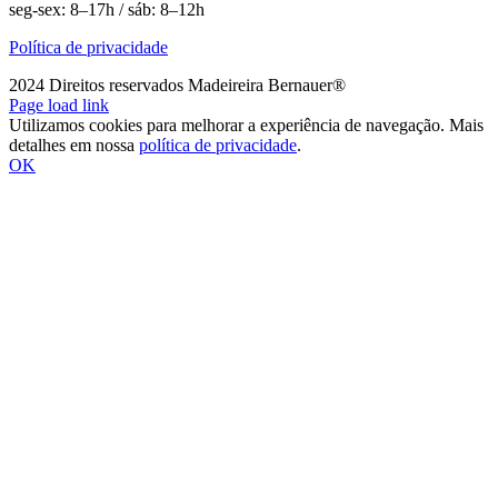
seg-sex: 8–17h / sáb: 8–12h
Política de privacidade
2024 Direitos reservados Madeireira Bernauer®
WhatsApp
Instagram
Facebook
Pinterest
LinkedIn
Page load link
Utilizamos cookies para melhorar a experiência de navegação. Mais
detalhes em nossa
política de privacidade
.
OK
Ir
ao
Topo