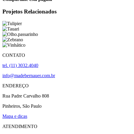
Facebook
X
LinkedIn
WhatsApp
Pinterest
E-
Projetos Relacionados
mail
CONTATO
tel. (11) 3032.4040
info@madebernauer.com.br
ENDEREÇO
Rua Padre Carvalho 808
Pinheiros, São Paulo
Mapa e dicas
ATENDIMENTO